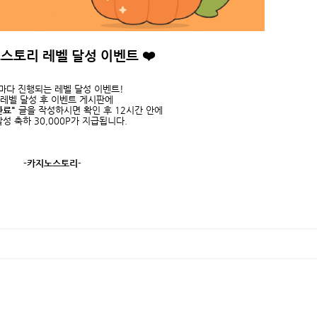
스토리 레벨 달성 이벤트 ❤️
달마다 진행되는 레벨 달성 이벤트!
5레벨 달성 후 이벤트 게시판에
완료"
글을 작성하시면 확인 후 12시간 안에
성 축하 30,000P가 지급됩니다.
-카지노스토리-