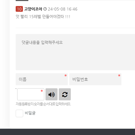
10
고양이조아
24-05-08 16:46
앗 빨리 15레벨 만들어야겠따 !!!
자동등록방지
자동등록방지 숫자를 순서대로 입력하세요.
비밀글