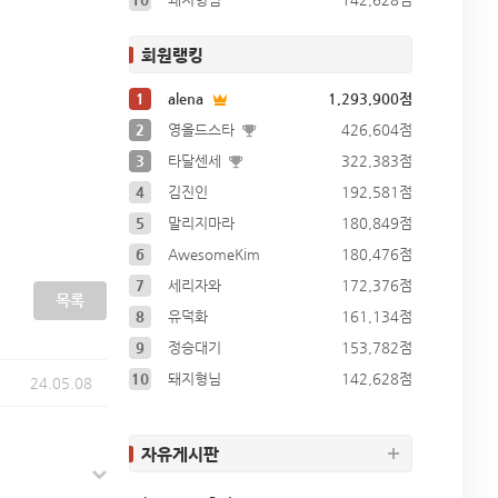
회원랭킹
1
alena
1,293,900점
2
영올드스타
426,604점
3
타달센세
322,383점
4
김진인
192,581점
5
말리지마라
180,849점
6
AwesomeKim
180,476점
7
세리자와
172,376점
목록
8
유덕화
161,134점
9
정승대기
153,782점
10
돼지형님
142,628점
24.05.08
자유게시판