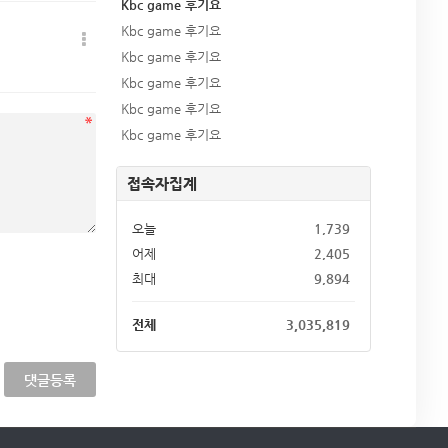
Kbc game 후기요
Kbc game 후기요
Kbc game 후기요
Kbc game 후기요
Kbc game 후기요
Kbc game 후기요
접속자집계
오늘
1,739
어제
2,405
최대
9,894
전체
3,035,819
댓글등록