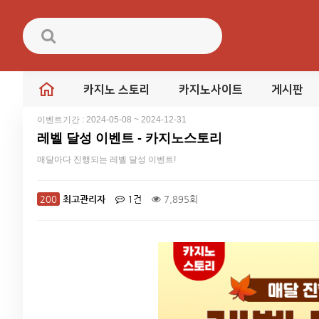
카지노 스토리
카지노사이트
게시판
이벤트기간 : 2024-05-08 ~ 2024-12-31
레벨 달성 이벤트 - 카지노스토리
매달마다 진행되는 레벨 달성 이벤트!
200
최고관리자
1건
7,895회