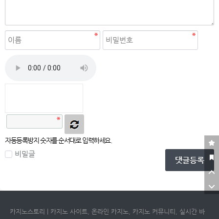
자동등록방지
자동등록방지 숫자를 순서대로 입력하세요.
비밀글
댓글등록
카지노스토리 | 카지노 사이트, 온라인 카지노, 카지노 커뮤니티, 실시간 바