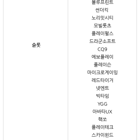
블루프린트
썬더킥
노리밋시티
모빌롯츠
플레이펄스
드라군소프트
슬롯
CQ9
에보플레이
플레이슨
마이크로게이밍
레드타이거
넷엔트
빅타임
YGG
아바타UX
핵쏘
플레이테크
스카이윈드