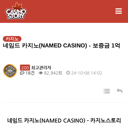
카지노
네임드 카지노(NAMED CASINO) - 보증금 1억
200
최고관리자
18건
82,942회
24-10-08 14:02
네임드 카지노(NAMED CASINO) - 카지노스토리