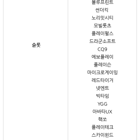
블루프린트
썬더킥
노리밋시티
모빌롯츠
플레이펄스
드라군소프트
슬롯
CQ9
에보플레이
플레이슨
마이크로게이밍
레드타이거
넷엔트
빅타임
YGG
아바타UX
핵쏘
플레이테크
스카이윈드