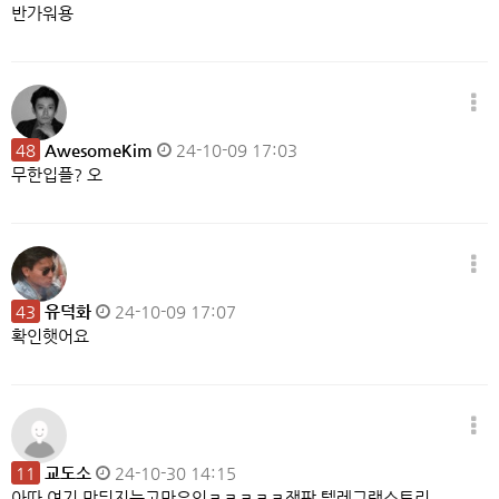
반가워용
48
AwesomeKim
24-10-09 17:03
무한입플? 오
43
유덕화
24-10-09 17:07
확인햇어요
11
교도소
24-10-30 14:15
아따 여기 맛뒤지는고만요잉ㅋㅋㅋㅋㅋ잭팟 텔레그램스토리