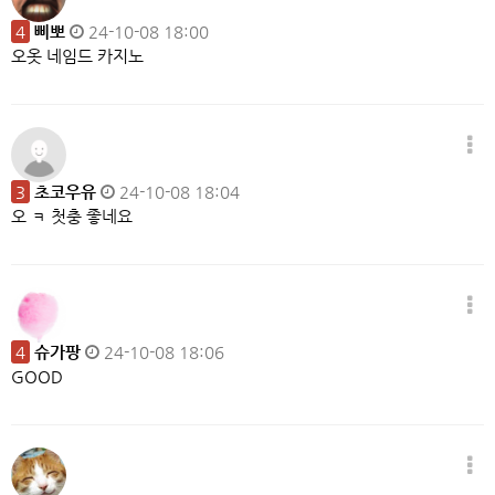
4
삐뽀
24-10-08 18:00
오옷 네임드 카지노
3
초코우유
24-10-08 18:04
오 ㅋ 첫충 좋네요
4
슈가팡
24-10-08 18:06
GOOD