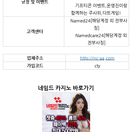
규정 및 이벤트
기프티콘 이벤트,운영진이랑
함께하는 주사위,다트게임!
Named24[해당계정 외 전부사
칭]
고객센터
Namedcare24[해당계정 외
전부사칭]
업체주소
http://nc-aa.com
가입코드
cty
네임드 카지노 바로가기