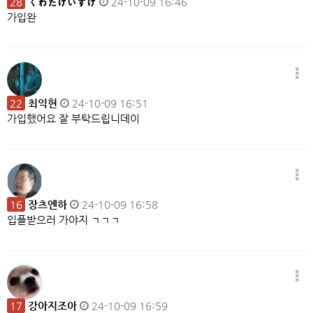
28
くわたけいすけ
24-10-09 16:46
가입완
22
최익현
24-10-09 16:51
가입했어요 잘 부탁드립니데이
16
장츠엔하
24-10-09 16:58
입플받으러 가야지 ㄱㄱㄱ
17
강아지조아
24-10-09 16:59