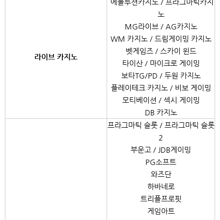
에볼루션카지노 / 프라그마틱카지
노
MG라이브 / AG카지노
WM 카지노 / 드림게이밍 카지노
벳게임즈 / 스카이 윈드
라이브 카지노
타이산 / 마이크로 게이밍
보타TG/PD / 두원 카지노
플레이테크 카지노 / 비보 게이밍
모티베이션 / 섹시 게이밍
DB 카지노
프라그마틱 슬롯 / 프라그마틱 슬롯
2
부운고 / JDB게이밍
PG소프트
와즈단
하바네로
트리플프로핏
게임아트