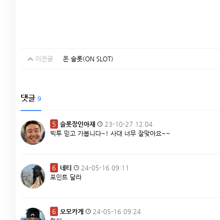
이전글
온 슬롯(ON SLOT)
댓글
9
5
슬롯장인아재
23-10-27 12:04
빅투 믿고 가봅니다~! 사대 너무 잘맞아요~~
6
네티
24-05-16 09:11
포인트 달라
6
오모카게
24-05-16 09:24