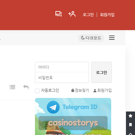
로그인
회원가입
트
자동로그인
정보찾기
회원가입