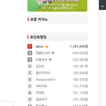
보증 카지노
포인트랭킹
1
alena
1,293,900점
2
영올드스타
426,604점
3
타달센세
322,383점
4
김진인
192,581점
5
말리지마라
180,849점
6
AwesomeKim
180,476점
7
세리자와
172,376점
8
유덕화
161,134점
9
정승대기
153,782점
10
돼지형님
142,628점