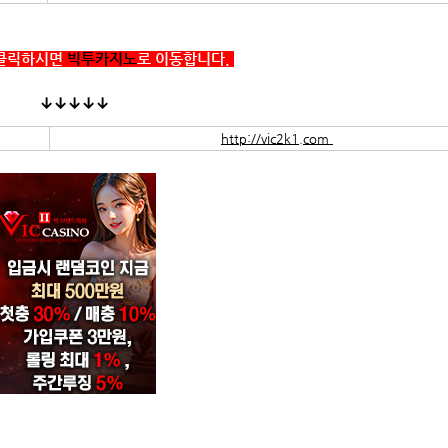
 클릭하시면
빅투카지노
로 이동합니다.
↓↓↓↓↓
http://vic2k1.com