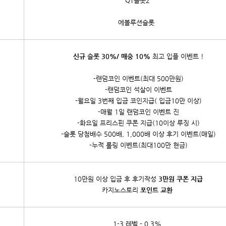
QT슬롯2
에볼루션슬롯
신규 슬롯 30%/ 매충 10%
최고 입플 이벤트 !
-랜덤코인 이벤트(최대 500만원)
-랜덤코인 석살이 이벤트
-월요일 3번째 입금 코인지급( 입금10만 이상)
-매월 1일 랜덤코인 이벤트 진
-화요일 프리스핀 쿠폰 지급(10이상 루징 시)
-슬롯 당첨배수 500배, 1,000배 이상 후기 이벤트(매일)
-누적 롤링 이벤트(최대100만 현금)
10만원 이상 입금 후 후기작성
3만원 쿠폰 지급
카지노스토리
포인트 교환
1-3 레벨 - 0.3%