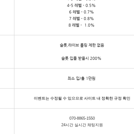
4-5 레벨 - 0.5%
6 레벨 - 0.7%
7 레벨 - 0.8%
8 레벨 - 1.0%
슬롯,라이브 롤링 제한 없음
슬롯 입플 받을시 200%
최소 입/출 1만원
이벤트는 수정될 수 있으므로 사이트 내 정확한 규정 확인
070-8865-1550
24시간 실시간 채팅지원