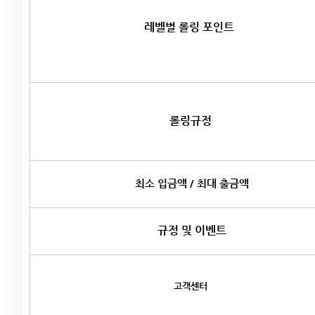
레벨별 롤링 포인트
롤링규정
최소 입금액 / 최대 출금액
규정 및 이벤트
고객센터