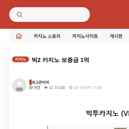
카지노 스토리
카지노사이트
게시판
빅2 카지노 보증금 1억
카지노
최고관리자
9건
42,854회
23-10-09 17:49
빅투카지노 (VI