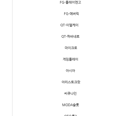
FG-플레이엔고
FG-메버릭
QT-이엘케이
QT-하바네로
마이크로
게임플레이
아시아
아리스토크랏
씨큐나인
MODA슬롯