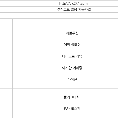
http://vic2k1.com
추천코드 없음 자동가입
에볼루션
게임 플레이
마이크로 게임
아시안 게이밍
타이샨
플라그마틱
FG- 퀵스핀