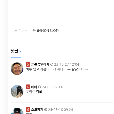
이전글
온 슬롯(ON SLOT)
댓글
9
5
슬롯장인아재
23-10-27 12:04
빅투 믿고 가봅니다~! 사대 너무 잘맞아요~~
6
네티
24-05-16 09:11
포인트 달라
6
오모카게
24-05-16 09:24