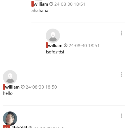
william
24-08-30 18:51
ahahaha
william
24-08-30 18:51
fsdfdsfdsf
william
24-08-30 18:50
hello