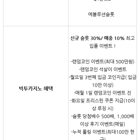
에볼루션슬롯
신규 슬롯 30%/ 매충 10%
최고
입플 이벤트 !
-랜덤코인 이벤트(최대 500만원)
-랜덤코인 석살이 이벤트
-월요일 3번째 입금 코인지급( 입금
10만 이상)
빅투카지노 혜택
-매월 1일 랜덤코인 이벤트 진
-화요일 프리스핀 쿠폰 지급(10이
상 루징 시)
-슬롯 당첨배수 500배, 1,000배
이상 후기 이벤트(매일)
-누적 롤링 이벤트(최대100만 현
금)