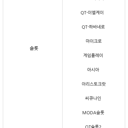
QT-이엘케이
QT-하바네로
마이크로
슬롯
게임플레이
아시아
아리스토크랏
씨큐나인
MODA슬롯
QT슬롯2