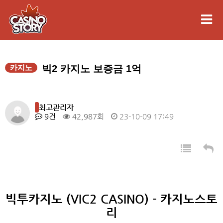
카지노
빅2 카지노 보증금 1억
최고관리자
9건
42,987회
23-10-09 17:49
빅투카지노 (VIC2 CASINO) - 카지노스토
리