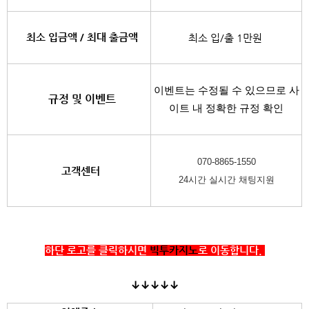
최소 입금액 / 최대 출금액
최소 입/출 1만원
이벤트는 수정될 수 있으므로 사
규정 및 이벤트
이트 내 정확한 규정 확인
070-8865-1550
고객센터
24시간 실시간 채팅지원
하단 로고를 클릭하시면
빅투카지노
로 이동합니다.
↓↓↓↓↓