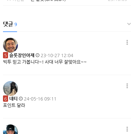
댓글
9
5
슬롯장인아재
23-10-27 12:04
빅투 믿고 가봅니다~! 사대 너무 잘맞아요~~
6
네티
24-05-16 09:11
포인트 달라