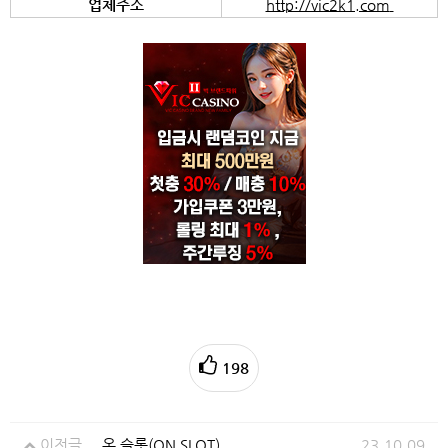
업체주소
http://vic2k1.com
198
이전글
온 슬롯(ON SLOT)
23.10.09