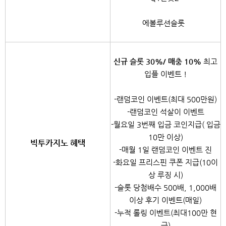
에볼루션슬롯
신규 슬롯 30%/ 매충 10%
최고
입플 이벤트 !
-랜덤코인 이벤트(최대 500만원)
-랜덤코인 석살이 이벤트
-월요일 3번째 입금 코인지급( 입금
10만 이상)
빅투카지노 혜택
-매월 1일 랜덤코인 이벤트 진
-화요일 프리스핀 쿠폰 지급(10이
상 루징 시)
-슬롯 당첨배수 500배, 1,000배
이상 후기 이벤트(매일)
-누적 롤링 이벤트(최대100만 현
금)