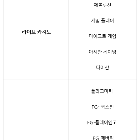
에볼루션
게임 플레이
라이브 카지노
마이크로 게임
아시안 게이밍
타이샨
플라그마틱
FG- 퀵스핀
FG-플레이엔고
FG-메버릭