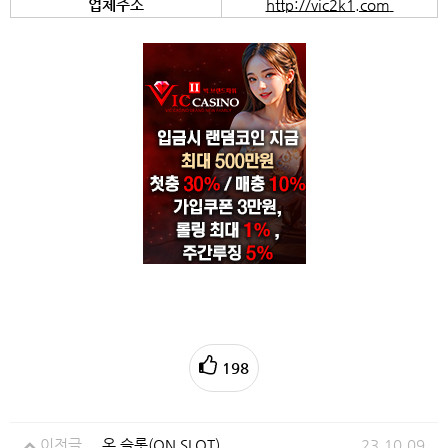
업체주소
http://vic2k1.com
198
이전글
온 슬롯(ON SLOT)
23.10.09