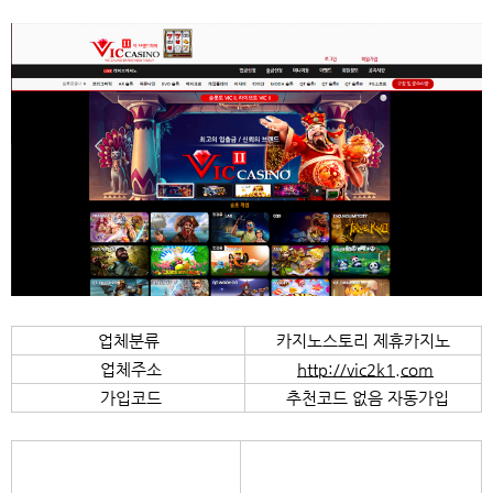
업체분류
카지노스토리 제휴카지노
업체주소
http://vic2k1.com
가입코드
추천코드 없음 자동가입