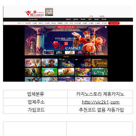
업체분류
카지노스토리 제휴카지노
업체주소
http://vic2k1.com
가입코드
추천코드 없음 자동가입