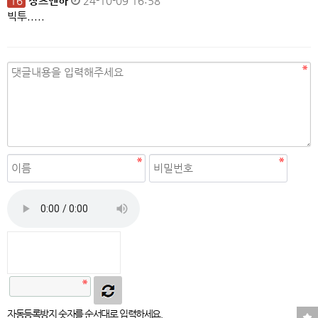
16
장츠엔하
24-10-09 16:58
빅투.....
자동등록방지
자동등록방지 숫자를 순서대로 입력하세요.