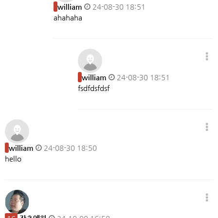
william
24-08-30 18:51
ahahaha
william
24-08-30 18:51
fsdfdsfdsf
william
24-08-30 18:50
hello