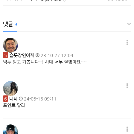
댓글
9
5
슬롯장인아재
23-10-27 12:04
빅투 믿고 가봅니다~! 사대 너무 잘맞아요~~
6
네티
24-05-16 09:11
포인트 달라