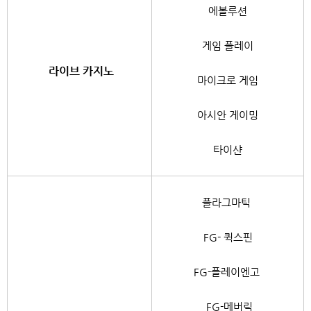
에볼루션
게임 플레이
라이브 카지노
마이크로 게임
아시안 게이밍
타이샨
플라그마틱
FG- 퀵스핀
FG-플레이엔고
FG-메버릭