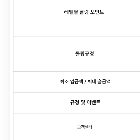
레벨별 롤링 포인트
롤링규정
최소 입금액 / 최대 출금액
규정 및 이벤트
고객센터