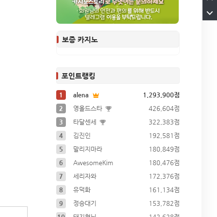
보증 카지노
포인트랭킹
1
alena
1,293,900점
2
영올드스타
426,604점
3
타달센세
322,383점
4
김진인
192,581점
5
말리지마라
180,849점
6
AwesomeKim
180,476점
7
세리자와
172,376점
8
유덕화
161,134점
9
정승대기
153,782점
10
돼지형님
142,628점