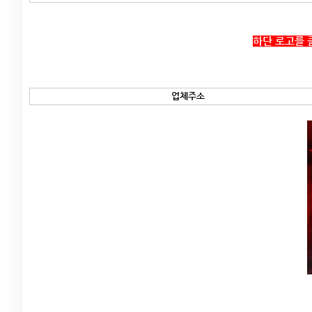
하단 로고를
업체주소