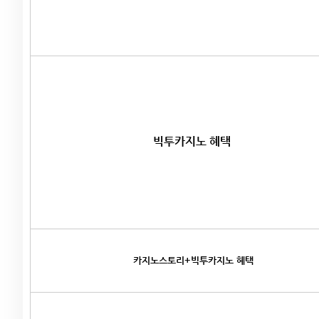
빅투카지노 혜택
카지노스토리+빅투카지노 혜택