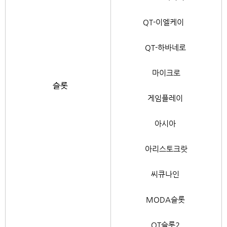
QT-이엘케이
QT-하바네로
마이크로
슬롯
게임플레이
아시아
아리스토크랏
씨큐나인
MODA슬롯
QT슬롯2