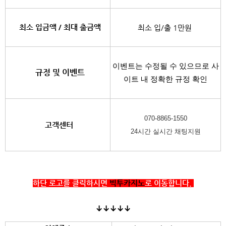
최소 입금액 / 최대 출금액
최소 입/출 1만원
이벤트는 수정될 수 있으므로 사
규정 및 이벤트
이트 내 정확한 규정 확인
070-8865-1550
고객센터
24시간 실시간 채팅지원
하단 로고를 클릭하시면
빅투카지노
로 이동합니다.
↓↓↓↓↓