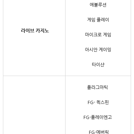
에볼루션
게임 플레이
라이브 카지노
마이크로 게임
아시안 게이밍
타이샨
플라그마틱
FG- 퀵스핀
FG-플레이엔고
FG-메버릭