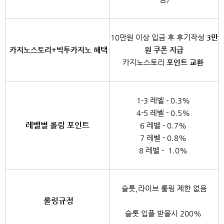
10만원 이상 입금 후 후기작성
3만
카지노스토리+빅투카지노 혜택
원 쿠폰 지급
카지노스토리
포인트 교환
1-3 레벨 - 0.3%
4-5 레벨 - 0.5%
레벨별 롤링 포인트
6 레벨 - 0.7%
7 레벨 - 0.8%
8 레벨 - 1.0%
슬롯,라이브 롤링 제한 없음
롤링규정
슬롯 입플 받을시 200%