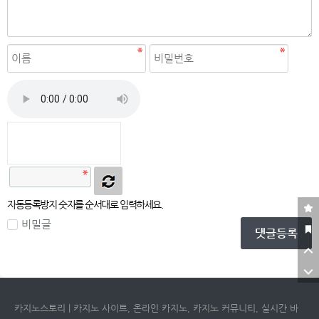
자동등록방지
자동등록방지 숫자를 순서대로 입력하세요.
비밀글
댓글등록
카지노스토리 | 카지노 사이트, 온라인 카지노, 카지노 커뮤니티, 실시간 바