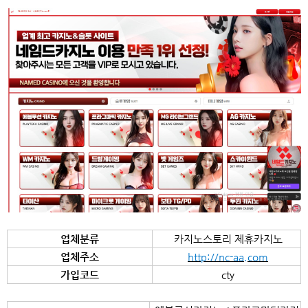
업체분류
카지노스토리 제휴카지노
업체주소
http://nc-aa.com
가입코드
cty