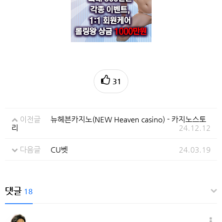
31
이전글
뉴헤븐카지노(NEW Heaven casino) - 카지노스토
리
24.12.12
다음글
CU벳
24.03.19
댓글
18