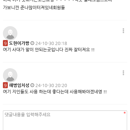
가보니깐 준나많이터져있네회원들
9
도현이가짱
24-10-30 20:18
여기 사대가 말이 안되는곳입니다 진짜 잘터져요 !!
9
해병임치성
24-10-30 20:20
여기 지인들도 사용 하는데 좋다는데 사용해봐야겠네영 !!