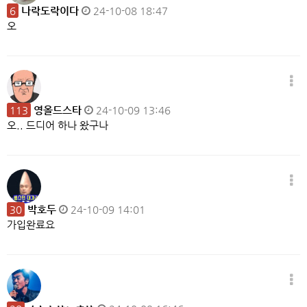
6
나락도락이다
24-10-08 18:47
오
113
영올드스타
24-10-09 13:46
오.. 드디어 하나 왔구나
30
박호두
24-10-09 14:01
가입완료요