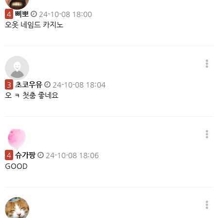
4
삐뽀
24-10-08 18:00
오옷 네임드 카지노
3
초코우유
24-10-08 18:04
오 ㅋ 첫충 좋네요
4
슈가팡
24-10-08 18:06
GOOD