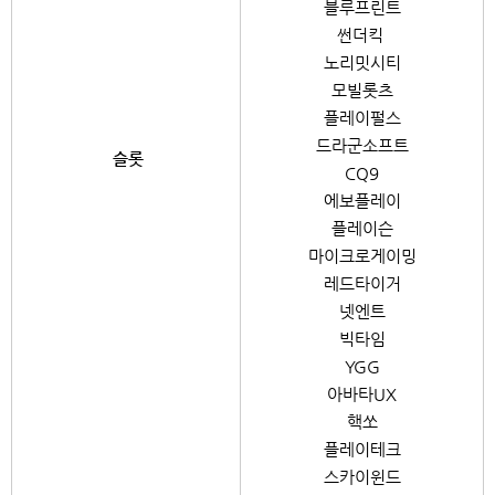
블루프린트
썬더킥
노리밋시티
모빌롯츠
플레이펄스
드라군소프트
슬롯
CQ9
에보플레이
플레이슨
마이크로게이밍
레드타이거
넷엔트
빅타임
YGG
아바타UX
핵쏘
플레이테크
스카이윈드