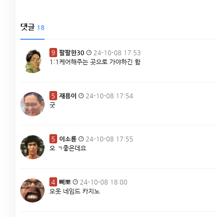
댓글
18
9
팔팔한30
24-10-08 17:53
1:1케어해주는 곳으로 가야하긴 함
5
재용이
24-10-08 17:54
굿
5
이소룡
24-10-08 17:55
오 ㄱ좋은데요
4
삐뽀
24-10-08 18:00
오옷 네임드 카지노