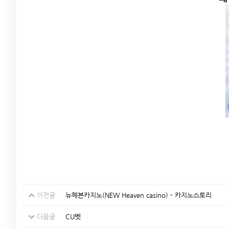
이전글
뉴헤븐카지노(NEW Heaven casino) - 카지노스토리
다음글
CU벳