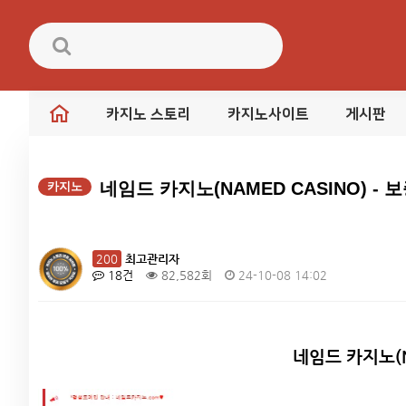
카지노 스토리
카지노사이트
게시판
네임드 카지노(NAMED CASINO) - 
카지노
200
최고관리자
18건
82,582회
24-10-08 14:02
네임드 카지노(N