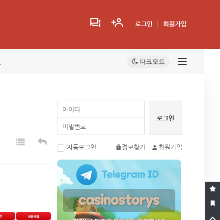
로그인
회원가입
트
자동로그인
정보찾기
회원가입