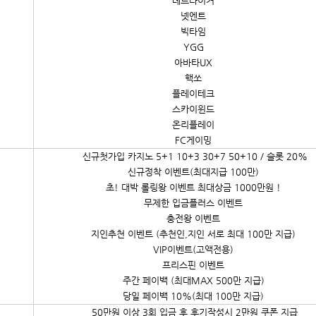
레드타이거
넷엔트
빅타임
YGG
아바타UX
핵쏘
플레이테크
스카이윈드
온리플레이
FC게이밍
신규첫가입 카지노 5+1 10+3 30+7 50+10 / 슬롯 20%
신규정착 이벤트(최대지급 100만)
초! 대박 롤링왕 이벤트 최대상금 1000만원 !
무제한 입금플러스 이벤트
충전왕 이벤트
지인추천 이벤트 (추천인,지인 서로 최대 100만 지급)
VIP이벤트(고액전용)
프리스핀 이벤트
주간 페이백 (최대MAX 500만 지급)
당일 페이백 10%(최대 100만 지급)
50만원 이상 3회 입금 후 후기작성시 2만원 쿠폰 지급