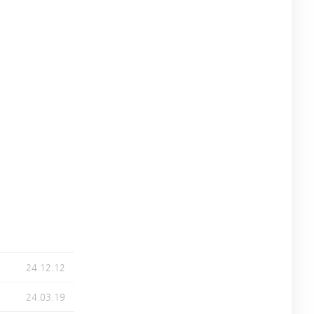
24.12.12
24.03.19