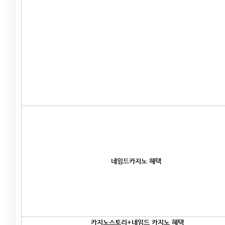
네임드카지노 혜택
카지노스토리+네임드 카지노 혜택