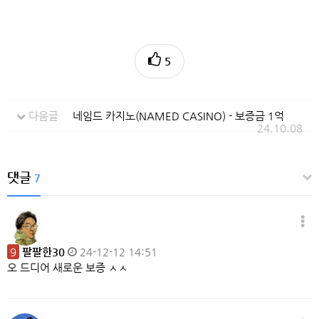
5
다음글
네임드 카지노(NAMED CASINO) - 보증금 1억
24.10.08
댓글
7
9
팔팔한30
24-12-12 14:51
오 드디어 새로운 보증 ㅅㅅ