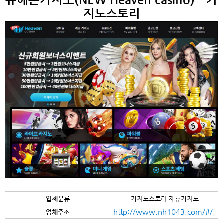
뉴헤븐카지노(NEW Heaven casino) - 카
지노스토리
업체분류
카지노스토리 제휴카지노
http://www.nh1043.com/#/
업체주소