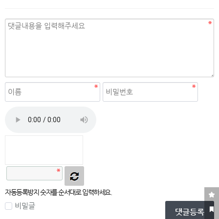
자동등록방지
자동등록방지 숫자를 순서대로 입력하세요.
비밀글
댓글등록