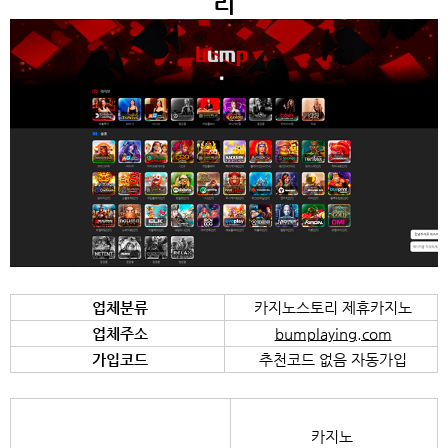
리
업체분류
카지노스토리 제휴카지노
업체주소
bumplaying.com
가입코드
추천코드 없음 자동가입
카지노