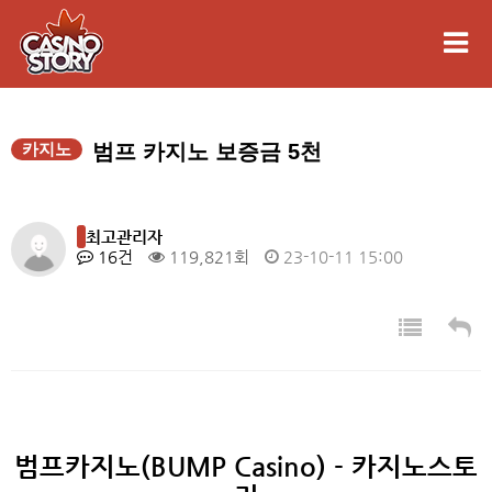
카지노
범프 카지노 보증금 5천
최고관리자
16건
119,821회
23-10-11 15:00
범프카지노(BUMP Casino) - 카지노스토