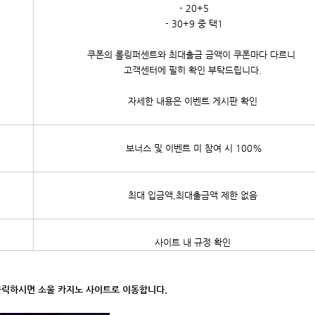
- 20+5
- 30+9 중 택1
쿠폰의 롤링퍼센트와 최대출금 금액이 쿠폰마다 다르니
고객센터에 필히 확인 부탁드립니다.
자세한 내용은 이벤트 게시판 확인
보너스 및 이벤트 미 참여 시 100%
최대 입금액,최대출금액 제한 없음
사이트 내 규정 확인
클릭하시면 소울 카지노 사이트로 이동합니다.