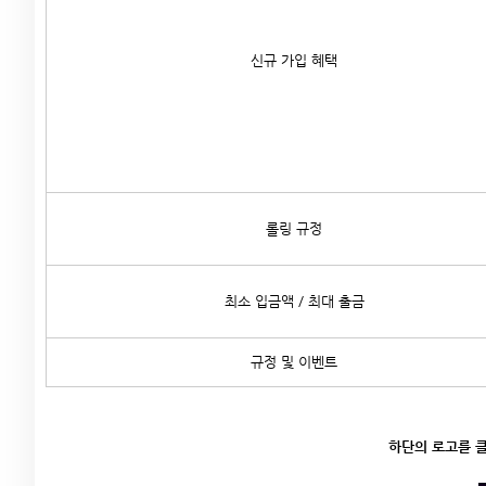
신규 가입 혜택
롤링 규정
최소 입금액 / 최대 출금
규정 및 이벤트
하단의 로고를 