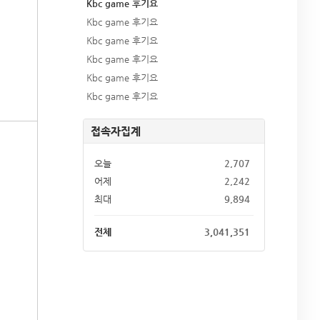
Kbc game 후기요
Kbc game 후기요
Kbc game 후기요
Kbc game 후기요
Kbc game 후기요
Kbc game 후기요
접속자집계
오늘
2,707
어제
2,242
최대
9,894
전체
3,041,351