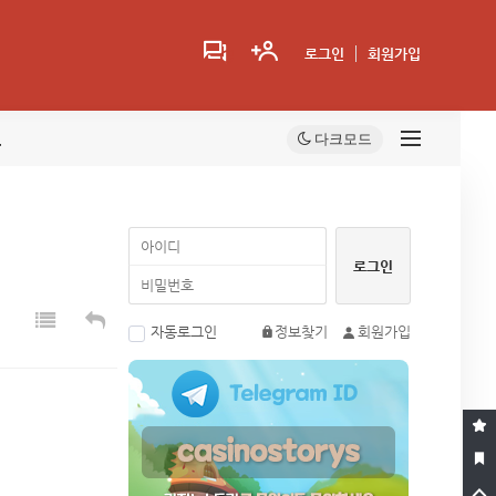
로그인
회원가입
트
자동로그인
정보찾기
회원가입