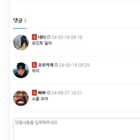
댓글
3
6
네티
24-05-16 09:10
포인트 달라
6
오모카게
24-05-16 09:25
하이
4
삐뽀
24-09-27 10:21
소울 조아