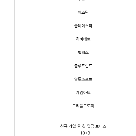
외즈단
플레이스타
하바네로
릴렉스
블루프린트
슬롯소프트
게임아트
트리플트로피
신규 가입 후 첫 입금 보너스
- 10+3