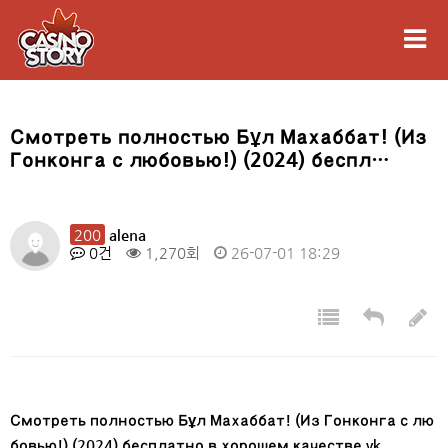
Смотреть полностью Бұл Махаббат! (Из
Гонконга с любовью!) (2024) беспл…
200
alena
0건
1,270회
26-07-01 18:29
Смотреть полностью Бұл Махаббат! (Из Гонконга с лю
бовью!) (2024) бесплатно в хорошем качестве vk