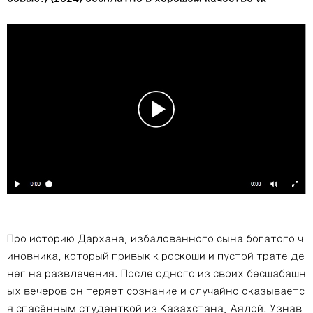
Про историю Дархана, избалованного сына богатого ч
иновника, который привык к роскоши и пустой трате де
нег на развлечения. После одного из своих бесшабашн
ых вечеров он теряет сознание и случайно оказываетс
я спасённым студенткой из Казахстана, Аялой. Узнав