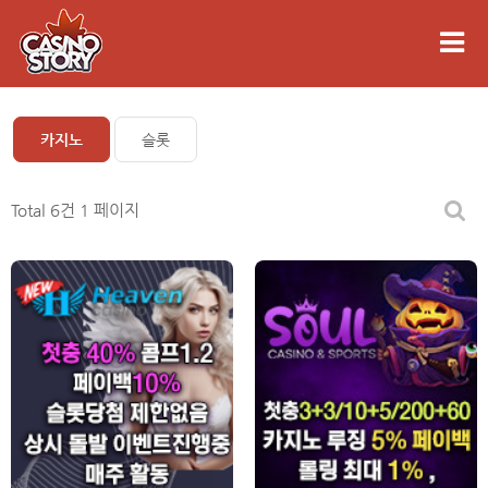
카지노
슬롯
Total 6건
1 페이지