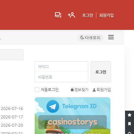
로그인
회원가입
트
자동로그인
정보찾기
회원가입
2026-07-16
2026-07-17
2026-07-20
2026-07-21