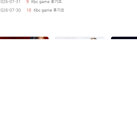
2026-07-31
9
Kbc game 후기요
2026-07-30
10
Kbc game 후기요