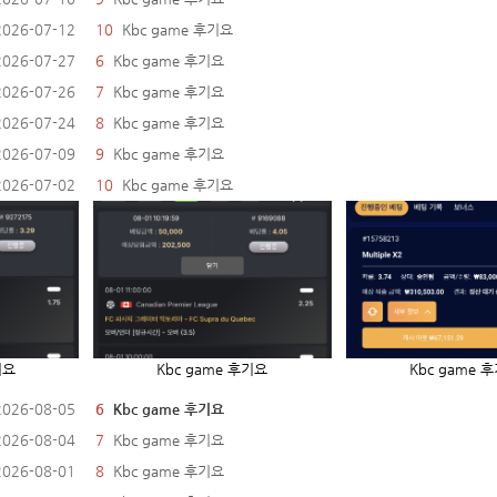
2026-07-12
10
Kbc game 후기요
2026-07-27
6
Kbc game 후기요
2026-07-26
7
Kbc game 후기요
2026-07-24
8
Kbc game 후기요
2026-07-09
9
Kbc game 후기요
2026-07-02
10
Kbc game 후기요
기요
Kbc game 후기요
Kbc game 
2026-08-05
6
Kbc game 후기요
2026-08-04
7
Kbc game 후기요
2026-08-01
8
Kbc game 후기요