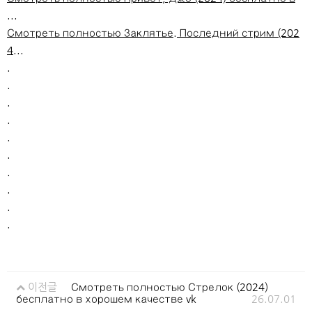
...
Смотреть полностью Заклятье. Последний стрим (202
4...
.
.
.
.
.
.
.
.
.
.
이전글
Смотреть полностью Стрелок (2024)
бесплатно в хорошем качестве vk
26.07.01