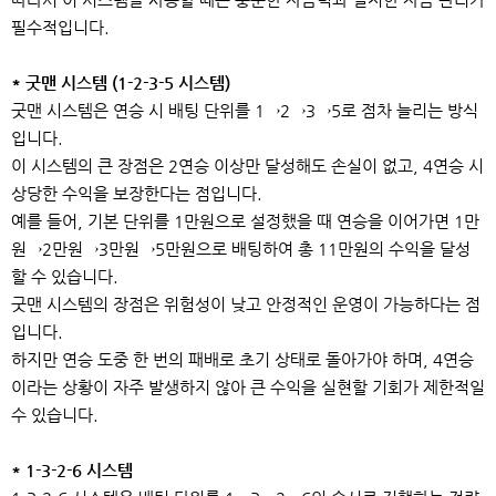
필수적입니다.
* 굿맨 시스템 (1-2-3-5 시스템)
굿맨 시스템은 연승 시 배팅 단위를 1→2→3→5로 점차 늘리는 방식
입니다.
이 시스템의 큰 장점은 2연승 이상만 달성해도 손실이 없고, 4연승 시
상당한 수익을 보장한다는 점입니다.
예를 들어, 기본 단위를 1만원으로 설정했을 때 연승을 이어가면 1만
원→2만원→3만원→5만원으로 배팅하여 총 11만원의 수익을 달성
할 수 있습니다.
굿맨 시스템의 장점은 위험성이 낮고 안정적인 운영이 가능하다는 점
입니다.
하지만 연승 도중 한 번의 패배로 초기 상태로 돌아가야 하며, 4연승
이라는 상황이 자주 발생하지 않아 큰 수익을 실현할 기회가 제한적일
수 있습니다.
* 1-3-2-6 시스템