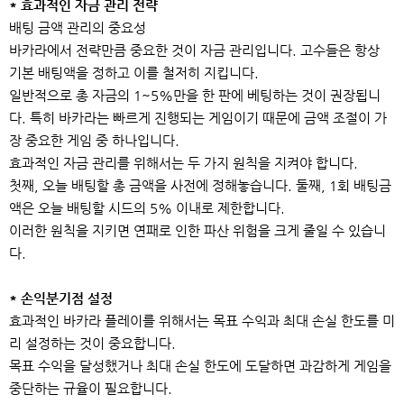
* 효과적인 자금 관리 전략
배팅 금액 관리의 중요성
바카라에서 전략만큼 중요한 것이 자금 관리입니다. 고수들은 항상
기본 배팅액을 정하고 이를 철저히 지킵니다.
일반적으로 총 자금의 1~5%만을 한 판에 베팅하는 것이 권장됩니
다. 특히 바카라는 빠르게 진행되는 게임이기 때문에 금액 조절이 가
장 중요한 게임 중 하나입니다.
효과적인 자금 관리를 위해서는 두 가지 원칙을 지켜야 합니다.
첫째, 오늘 배팅할 총 금액을 사전에 정해놓습니다. 둘째, 1회 배팅금
액은 오늘 배팅할 시드의 5% 이내로 제한합니다.
이러한 원칙을 지키면 연패로 인한 파산 위험을 크게 줄일 수 있습니
다.
* 손익분기점 설정
효과적인 바카라 플레이를 위해서는 목표 수익과 최대 손실 한도를 미
리 설정하는 것이 중요합니다.
목표 수익을 달성했거나 최대 손실 한도에 도달하면 과감하게 게임을
중단하는 규율이 필요합니다.