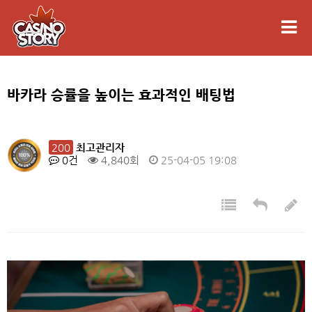
바카라 승률을 높이는 효과적인 배팅법
200
최고관리자
0건
4,840회
25-04-05 19:08