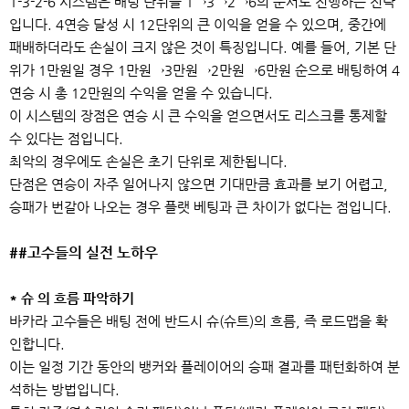
1-3-2-6 시스템은 배팅 단위를 1→3→2→6의 순서로 진행하는 전략
입니다. 4연승 달성 시 12단위의 큰 이익을 얻을 수 있으며, 중간에
패배하더라도 손실이 크지 않은 것이 특징입니다. 예를 들어, 기본 단
위가 1만원일 경우 1만원→3만원→2만원→6만원 순으로 배팅하여 4
연승 시 총 12만원의 수익을 얻을 수 있습니다.
이 시스템의 장점은 연승 시 큰 수익을 얻으면서도 리스크를 통제할
수 있다는 점입니다.
최악의 경우에도 손실은 초기 단위로 제한됩니다.
단점은 연승이 자주 일어나지 않으면 기대만큼 효과를 보기 어렵고,
승패가 번갈아 나오는 경우 플랫 베팅과 큰 차이가 없다는 점입니다.
##고수들의 실전 노하우
* 슈 의 흐름 파악하기
바카라 고수들은 배팅 전에 반드시 슈(슈트)의 흐름, 즉 로드맵을 확
인합니다.
이는 일정 기간 동안의 뱅커와 플레이어의 승패 결과를 패턴화하여 분
석하는 방법입니다.