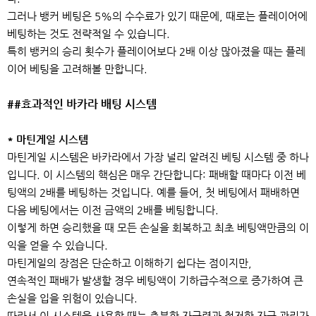
그러나 뱅커 베팅은 5%의 수수료가 있기 때문에, 때로는 플레이어에
베팅하는 것도 전략적일 수 있습니다.
특히 뱅커의 승리 횟수가 플레이어보다 2배 이상 많아졌을 때는 플레
이어 베팅을 고려해볼 만합니다.
##효과적인 바카라 배팅 시스템
* 마틴게일 시스템
마틴게일 시스템은 바카라에서 가장 널리 알려진 베팅 시스템 중 하나
입니다. 이 시스템의 핵심은 매우 간단합니다: 패배할 때마다 이전 베
팅액의 2배를 베팅하는 것입니다. 예를 들어, 첫 베팅에서 패배하면
다음 베팅에서는 이전 금액의 2배를 베팅합니다.
이렇게 하면 승리했을 때 모든 손실을 회복하고 최초 베팅액만큼의 이
익을 얻을 수 있습니다.
마틴게일의 장점은 단순하고 이해하기 쉽다는 점이지만,
연속적인 패배가 발생할 경우 베팅액이 기하급수적으로 증가하여 큰
손실을 입을 위험이 있습니다.
따라서 이 시스템을 사용할 때는 충분한 자금력과 철저한 자금 관리가