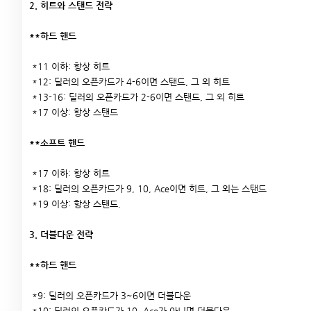
2. 히트와 스탠드 전략
**하드 핸드
*11 이하: 항상 히트
*12: 딜러의 오픈카드가 4-6이면 스탠드, 그 외 히트
*13-16: 딜러의 오픈카드가 2-6이면 스탠드, 그 외 히트
*17 이상: 항상 스탠드
**소프트 핸드
*17 이하: 항상 히트
*18: 딜러의 오픈카드가 9, 10, Ace이면 히트, 그 외는 스탠드
*19 이상: 항상 스탠드.
3. 더블다운 전략
**하드 핸드
*9: 딜러의 오픈카드가 3~6이면 더블다운
*10: 딜러의 오픈카드가 10, Ace가 아니면 더블다운