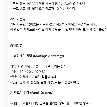
*하드 핸드 16: 딜러 오픈 카드가 9. 10. Ace이면 서렌더
*하드 핸드 15: 딜러 오픈 카드가 10 이면 서렌더.
카드 카운팅
카드 카운팅: 남아있는 카드의 값을 계산하여 베팅을 조절하는 기술.
이 방법은 카지노의 하우스 에지를 낮출 수 있지만, 외부 도구 사용은 불법
##배팅법
1. 마틴게일 전략 (Martingale Strategy)
개념: 지면 배팅 금액을 두 배로 늘리는 방식.
*예시: 10 > 20 > 40 > 80..
*장점: 언젠가는 승리할 확률이 높음.
*단점: 연패 시 큰 손실 발생 가능, 자본이 충분해야 함.
2. 파로리 전략 (Paroli Strategy)
*개념: 이겼을 때 배팅 금액을 늘리는 방식 (승리 시에만 증액).