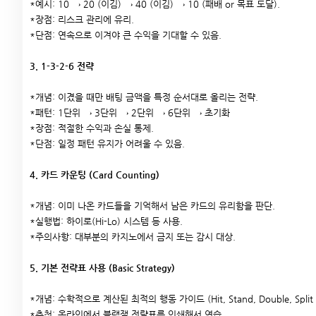
*예시: 10 → 20 (이김) → 40 (이김) → 10 (패배 or 목표 도달).
*장점: 리스크 관리에 유리.
*단점: 연속으로 이겨야 큰 수익을 기대할 수 있음.
3. 1-3-2-6 전략
*개념: 이겼을 때만 배팅 금액을 특정 순서대로 올리는 전략.
*패턴: 1단위 → 3단위 → 2단위 → 6단위 → 초기화
*장점: 적절한 수익과 손실 통제.
*단점: 일정 패턴 유지가 어려울 수 있음.
4. 카드 카운팅 (Card Counting)
*개념: 이미 나온 카드들을 기억해서 남은 카드의 유리함을 판단.
*실행법: 하이로(Hi-Lo) 시스템 등 사용.
*주의사항: 대부분의 카지노에서 금지 또는 감시 대상.
5. 기본 전략표 사용 (Basic Strategy)
*개념: 수학적으로 계산된 최적의 행동 가이드 (Hit, Stand, Double, Split 
*추천: 온라인에서 블랙잭 전략표를 인쇄해서 연습.