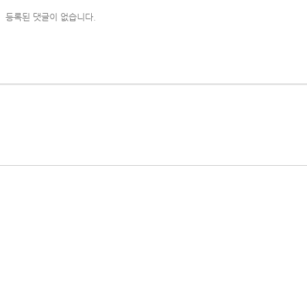
등록된 댓글이 없습니다.