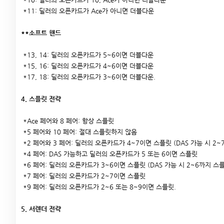
*11: 딜러의 오픈카드가 Ace가 아니면 더블다운
**소프트 핸드
*13, 14: 딜러의 오픈카드가 5~6이면 더블다운
*15, 16: 딜러의 오픈카드가 4~6이면 더블다운
*17, 18: 딜러의 오픈카드가 3~6이면 더블다운.
4. 스플릿 전략
*Ace 페어와 8 페어: 항상 스플릿
*5 페어와 10 페어: 절대 스플릿하지 않음
*2 페어와 3 페어: 딜러의 오픈카드가 4~7이면 스플릿 (DAS 가능 시 2~
*4 페어: DAS 가능하고 딜러의 오픈카드가 5 또는 6이면 스플릿
*6 페어: 딜러의 오픈카드가 3~6이면 스플릿 (DAS 가능 시 2~6까지 스
*7 페어: 딜러의 오픈카드가 2~7이면 스플릿
*9 페어: 딜러의 오픈카드가 2~6 또는 8~9이면 스플릿.
5. 서렌더 전략