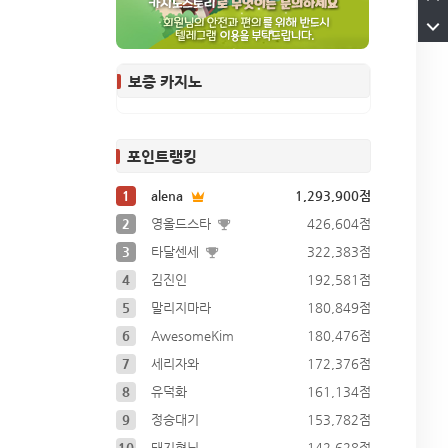
보증 카지노
포인트랭킹
1
alena
1,293,900점
2
영올드스타
426,604점
3
타달센세
322,383점
4
김진인
192,581점
5
말리지마라
180,849점
6
AwesomeKim
180,476점
7
세리자와
172,376점
8
유덕화
161,134점
9
정승대기
153,782점
10
돼지형님
142,628점