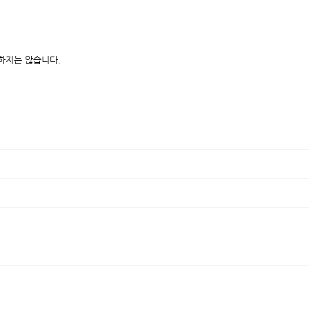
하지는 않습니다.