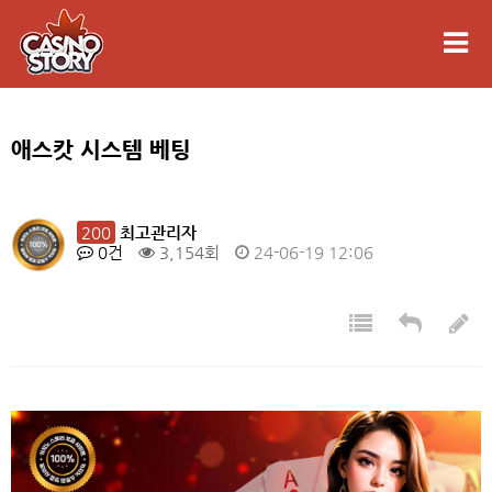
애스캇 시스템 베팅
200
최고관리자
0건
3,154회
24-06-19 12:06