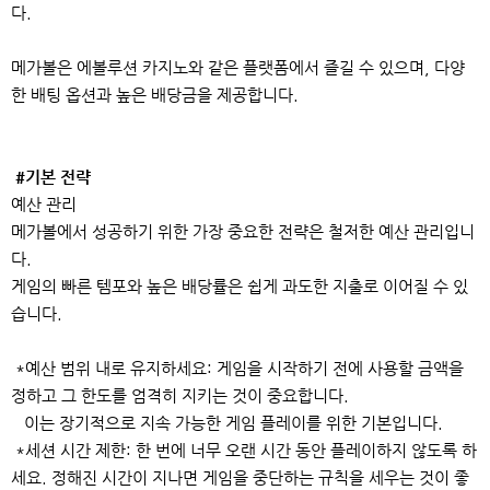
다.
메가볼은 에볼루션 카지노와 같은 플랫폼에서 즐길 수 있으며, 다양
한 배팅 옵션과 높은 배당금을 제공합니다.
#기본 전략
예산 관리
메가볼에서 성공하기 위한 가장 중요한 전략은 철저한 예산 관리입니
다.
게임의 빠른 템포와 높은 배당률은 쉽게 과도한 지출로 이어질 수 있
습니다.
*예산 범위 내로 유지하세요: 게임을 시작하기 전에 사용할 금액을
정하고 그 한도를 엄격히 지키는 것이 중요합니다.
이는 장기적으로 지속 가능한 게임 플레이를 위한 기본입니다.
*세션 시간 제한: 한 번에 너무 오랜 시간 동안 플레이하지 않도록 하
세요. 정해진 시간이 지나면 게임을 중단하는 규칙을 세우는 것이 좋