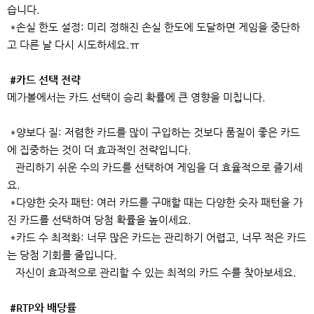
습니다.
*손실 한도 설정: 미리 정해진 손실 한도에 도달하면 게임을 중단하
고 다른 날 다시 시도하세요.ㅠ
#카드 선택 전략
메가볼에서는 카드 선택이 승리 확률에 큰 영향을 미칩니다.
*양보다 질: 저렴한 카드를 많이 구입하는 것보다 품질이 좋은 카드
에 집중하는 것이 더 효과적인 전략입니다.
관리하기 쉬운 수의 카드를 선택하여 게임을 더 효율적으로 즐기세
요.
*다양한 숫자 패턴: 여러 카드를 구매할 때는 다양한 숫자 패턴을 가
진 카드를 선택하여 당첨 확률을 높이세요.
*카드 수 최적화: 너무 많은 카드는 관리하기 어렵고, 너무 적은 카드
는 당첨 기회를 줄입니다.
자신이 효과적으로 관리할 수 있는 최적의 카드 수를 찾아보세요.
#RTP와 배당률