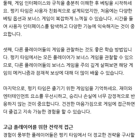
둘째, 게임 인터페이스와 규칙을 충분히 이해한 후 베팅을 시작하세
요. 펑키 타임은 사용자 친화적으로 설계되었지만, 처음에는 다양한
베팅 옵션과 보너스 게임이 복잡하게 느껴질 수 있습니다. 시간을 들
여 사용자 인터페이스를 탐색하고 다양한 기능에 익숙해지는 것이 중
요합니다.
셋째, 다른 플레이어들의 게임을 관찰하는 것도 좋은 학습 방법입니
다. 펑키 타임에서는 모든 플레이어가 보너스 게임을 관찰할 수 있으
므로, 다른 플레이어들의 보너스 게임을 주의 깊게 살펴보면 해당 게
임의 메커니즘과 잠재적 보상에 대해 더 많이 배울 수 있습니다.
마지막으로, 펑키 타임은 즐기기 위한 게임임을 기억하세요. 재미와
엔터테인먼트 요소를 우선시하고, 승리나 손실에 너무 감정적으로 반
응하지 않는 것이 중요합니다. 건전한 마음가짐으로 게임에 접근하면
더 즐겁고 지속 가능한 경험을 할 수 있습니다.
고급 플레이어를 위한 전략적 접근
​경험이 풍부한 플레이어들은 펑키 타임에서 더 정교한 전략을 구사할