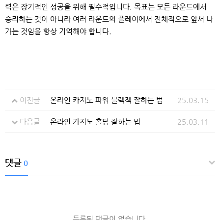
력은 장기적인 성공을 위해 필수적입니다. 목표는 모든 라운드에서
승리하는 것이 아니라 여러 라운드의 플레이에서 전체적으로 앞서 나
가는 것임을 항상 기억해야 합니다.
이전글
온라인 카지노 파워 블랙잭 잘하는 법
25.03.15
다음글
온라인 카지노 홀덤 잘하는 법
25.03.11
댓글
0
등록된 댓글이 없습니다.