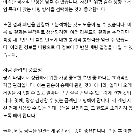
이지만 잠재적 보상은 낮출 수 있습니다. 자신의 위험 감수 성향과 게
임 목표에 맞는 베팅 방식을 선택하는 것이 중요합니다.
또한 결과 패턴을 관찰하고 분석하는 것도 도움이 될 수 있습니다. 비
록 휠 결과는 무작위로 생성되지만, 여러 라운드의 결과를 추적하면
특정 세그먼트의 출현 빈도에 대한 통계적 통찰력을 얻을 수 있습니
다. 이러한 정보를 바탕으로 더 정보에 기반한 베팅 결정을 내릴 수 있
습니다.
자금 관리의 중요성
펑키 타임에서 성공하기 위한 가장 중요한 측면 중 하나는 효과적인
자금 관리입니다. 이는 단순히 승패에 관한 것이 아니라, 얼마나 오래
게임을 지속할 수 있고 얼마나 큰 손실을 견딜 수 있는지에 관한 것입
니다. 첫째, 항상 감당할 수 있는 금액만 베팅해야 합니다. 각 게임 세
션 전에 사용할 수 있는 최대 금액을 설정하고, 그 한도를 초과하지 않
도록 해야 합니다.
둘째, 베팅 금액을 일관되게 유지하는 것이 중요합니다. 손실 후 이를