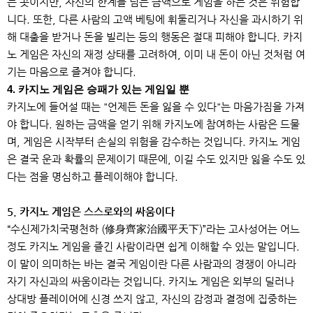
는 곳이지만, 자신의 한계를 넘는 금액으로 게임을 하는 것은 위험합
니다. 또한, 다른 사람의 고액 베팅에 휘둘리거나 자신을 과시하기 위
해 대출을 받거나 돈을 빌리는 등의 행동은 절대 피해야 합니다. 카지
노 게임은 자신의 재정 상태를 고려하여, 이미 내 돈이 아닌 것처럼 여
기는 마음으로 즐겨야 합니다.
4. 카지노 게임은 승패가 있는 게임일 뿐
카지노에 들어설 때는 "언제든 돈을 잃을 수 있다"는 마음가짐을 가져
야 합니다. 원하는 금액을 얻기 위해 카지노에 참여하는 사람은 드물
며, 게임은 시작부터 손실의 위험을 감수하는 것입니다. 카지노 게임
은 결국 운과 확률의 문제이기 때문에, 이길 수도 있지만 잃을 수도 있
다는 점을 명심하고 플레이해야 합니다.
5. 카지노 게임은 스스로와의 싸움이다
“수신제가치국평천하 (修身齊家治國平天下)”라는 고사성어는 어느
정도 카지노 게임을 즐긴 사람이라면 쉽게 이해할 수 있는 말입니다.
이 말이 의미하는 바는 결국 게임이란 다른 사람과의 경쟁이 아니라
자기 자신과의 싸움이라는 것입니다. 카지노 게임은 외부의 딜러나
상대방 플레이어에 신경 쓰지 않고, 자신의 감정과 결정에 집중하는