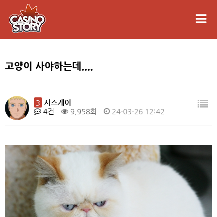
고양이 사야하는데....
3
사스게이
4건
9,958회
24-03-26 12:42