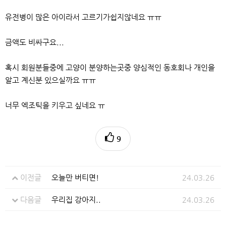
유전병이 많은 아이라서 고르기가쉽지않네요 ㅠㅠ
금액도 비싸구요...
혹시 회원분들중에 고양이 분양하는곳중 양심적인 동호회나 개인을
알고 계신분 있으실까요 ㅠㅠ
너무 엑조틱을 키우고 싶네요 ㅠ
9
이전글
오늘만 버티면!
24.03.26
다음글
우리집 강아지..
24.03.26