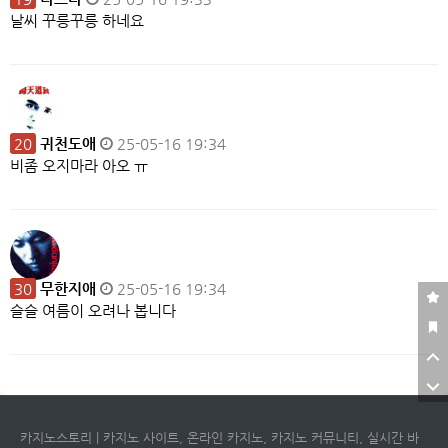
날씨 꾸릉꾸릉 하네요
20
귀천도애
25-05-16 19:34
비좀 오지마라 아오 ㅠ
30
무한지애
25-05-16 19:34
슬슬 여름이 오려나 봅니다
카지노스토리 | 카지노 사이트, 온라인 카지노, 카지노 커뮤니티, 실시간 바