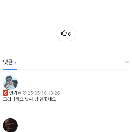
6
댓글
7
6
안기효
25-05-16 19:26
그러니까요 날씨 넘 안좋네요