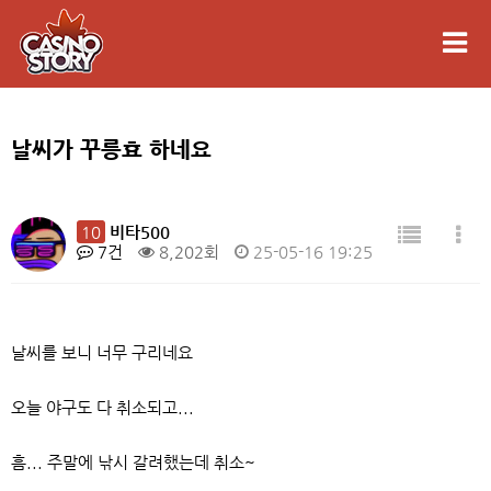
날씨가 꾸릉효 하네요
10
비타500
7건
8,202회
25-05-16 19:25
날씨를 보니 너무 구리네요
오늘 야구도 다 취소되고...
흠... 주말에 낚시 갈려했는데 취소~