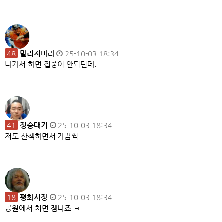
48
말리지마라
25-10-03 18:34
나가서 하면 집중이 안되던데.
41
정승대기
25-10-03 18:34
저도 산책하면서 가끔씩
18
평화시장
25-10-03 18:34
공원에서 치면 잼나죠 ㅋ