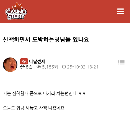
산책하면서 도박하는형님들 있나요
86
타달센세
8건
5,186회
25-10-03 18:21
저는 산책할때 폰으로 바카라 치는편인데 ㅋㅋ
오늘도 입금 해놓고 산책 나왔네요