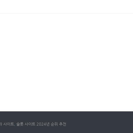
 사이트, 슬롯 사이트 2024년 순위 추천