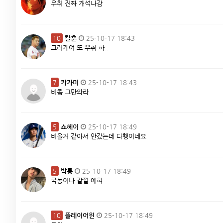
우취 진짜 개석나감
10
칼훈
25-10-17 18:43
그러게여 또 우취 하..
7
카가미
25-10-17 18:43
비좀 그만와라
5
쇼헤이
25-10-17 18:49
비올거 같아서 안갔는데 다행이네요
5
박통
25-10-17 18:49
국농이나 갈껄 에혀
10
플레이어윈
25-10-17 18:49