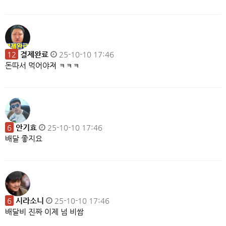
12
결제완료
25-10-10 17:46
돈따서 먹어야져 ㅋㅋㅋ
6
안기효
25-10-10 17:46
배달 좋지요
6
시라소니
25-10-10 17:46
배달비 진짜 이제 넘 비쌈