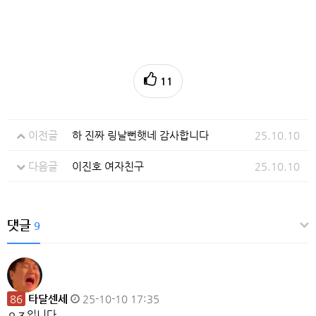
11
이전글
하 진짜 링날뻔햇네 감사합니다
25.10.10
다음글
이진호 여자친구
25.10.10
댓글
9
86
타달센세
25-10-10 17:35
ㅇㅈ입니다