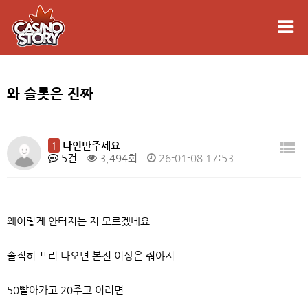
와 슬롯은 진짜
1
나인만주세요
5건
3,494회
26-01-08 17:53
왜이렇게 안터지는 지 모르겠네요
솔직히 프리 나오면 본전 이상은 줘야지
50빨아가고 20주고 이러면