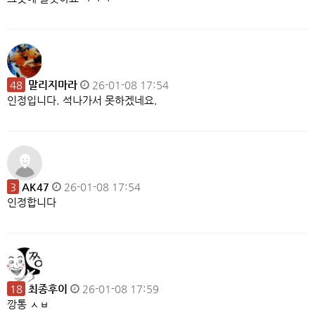
48
말리지마라
26-01-08 17:54
인정입니다. 석나가서 못하겠네요.
3
AK47
26-01-08 17:54
인정합니다
18
최종후이
26-01-08 17:59
깡통 ㅅㅂ