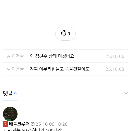
9
이전글
와 점천수 상태 미쳤네요
25.10.06
다음글
진짜 아무리힘들고 죽을것같아도
25.10.03
댓글
9
7
배틀크루저
25-10-06 18:26
ㅅㅂ 저는 50깡 쳤다가 100나감