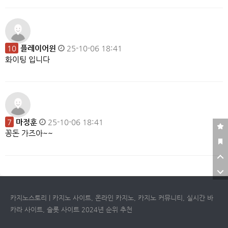
10
플레이어윈
25-10-06 18:41
화이팅 입니다
7
마정훈
25-10-06 18:41
꽁돈 가즈아~~
카지노스토리 | 카지노 사이트, 온라인 카지노, 카지노 커뮤니티, 실시간 바
카라 사이트, 슬롯 사이트 2024년 순위 추천