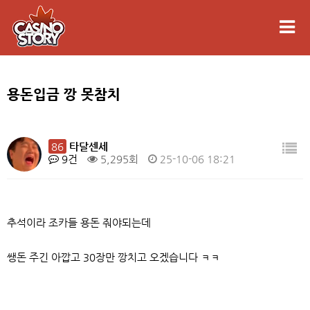
용돈입금 깡 못참치
86
타달센세
9건
5,295회
25-10-06 18:21
추석이라 조카들 용돈 줘야되는데
쌩돈 주긴 아깝고 30장만 깡치고 오겠습니다 ㅋㅋ