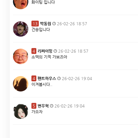
화이팅 입니다
13
박동원
26-02-26 18:57
건승입니다
4
리짜이밍
26-02-26 18:57
소액의 기적 가보즈아
4
펜트하우스
26-02-26 19:04
이겨봅시다..
5
변우혁
26-02-26 19:04
가으자