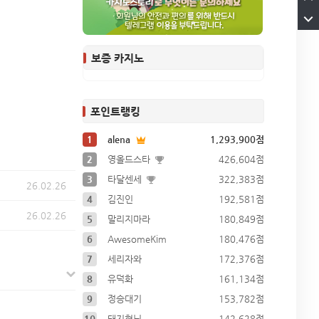
보증 카지노
포인트랭킹
1
alena
1,293,900점
2
영올드스타
426,604점
3
타달센세
322,383점
26.02.26
4
김진인
192,581점
26.02.26
5
말리지마라
180,849점
6
AwesomeKim
180,476점
7
세리자와
172,376점
8
유덕화
161,134점
9
정승대기
153,782점
10
돼지형님
142,628점