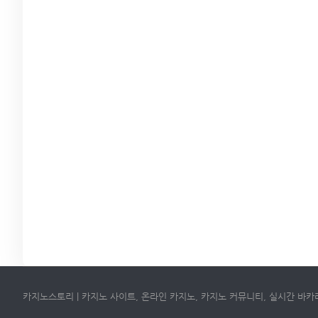
카지노스토리 | 카지노 사이트, 온라인 카지노, 카지노 커뮤니티, 실시간 바카라