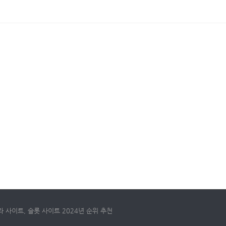
 사이트, 슬롯 사이트 2024년 순위 추천