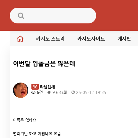
카지노 스토리
카지노사이트
게시판
이번달 입출금은 많은데
86
타달센세
6건
9,633회
25-05-12 19:35
이득은 없네요
털리기만 하고 어렵네요 요즘