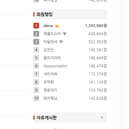
회원랭킹
1
alena
1,293,900점
2
영올드스타
426,604점
3
타달센세
322,383점
4
김진인
192,581점
5
말리지마라
180,849점
6
AwesomeKim
180,476점
7
세리자와
172,376점
8
유덕화
161,134점
9
정승대기
153,782점
10
돼지형님
142,628점
자유게시판