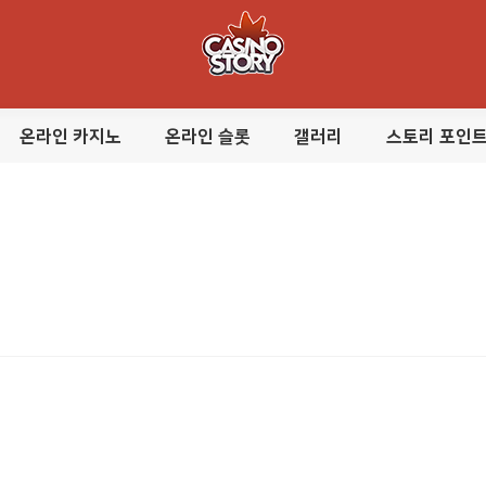
온라인 카지노
온라인 슬롯
갤러리
스토리 포인