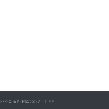
 사이트, 슬롯 사이트 2024년 순위 추천