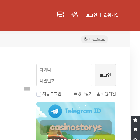
로그인
회원가입
트
자동로그인
정보찾기
회원가입