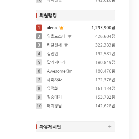
회원랭킹
1
alena
1,293,900점
2
영올드스타
426,604점
3
타달센세
322,383점
4
김진인
192,581점
5
말리지마라
180,849점
6
AwesomeKim
180,476점
7
세리자와
172,376점
8
유덕화
161,134점
9
정승대기
153,782점
10
돼지형님
142,628점
자유게시판