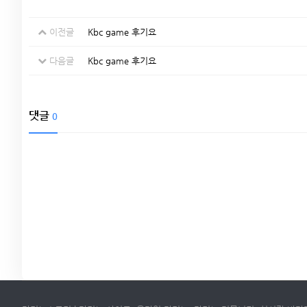
이전글
Kbc game 후기요
다음글
Kbc game 후기요
댓글
0