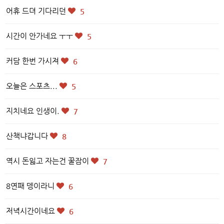
어휴 드뎌 기다리던
5
시간이 안가네요 ㅜㅜ
5
커담 한번 가시져
6
오늘은 스포츠...
5
지치네요 인생이.
7
산책냐갑니다
8
역시 돈잃고 자는건 꿀잠이
7
8연패 뎅이라니
6
저녁시간이네요
6