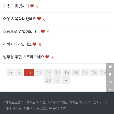
오후도 힘냅시다
5
어우 지옥다녀왔네요
6
스팸으로 영업이되나...
5
진짜사대가있네요
6
병무청 우편 스트레스네요
8
12
13
14
15
16
17
18
19
11
20
카지노스토리 | 카지노 사이트, 온라인 카지노, 카지노 커뮤니티, 실시간 바
카라 사이트, 슬롯 사이트 2024년 순위 추천