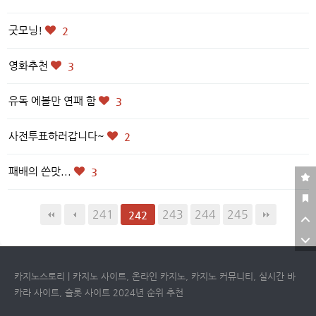
굿모닝!
2
영화추천
3
유독 에볼만 연패 함
3
사전투표하러갑니다~
2
패배의 쓴맛...
3
241
243
244
245
242
카지노스토리 | 카지노 사이트, 온라인 카지노, 카지노 커뮤니티, 실시간 바
카라 사이트, 슬롯 사이트 2024년 순위 추천