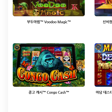
부두마법™ Voodoo Magic™
신비한 
콩고 캐시™ Congo Cash™
마담 데스티