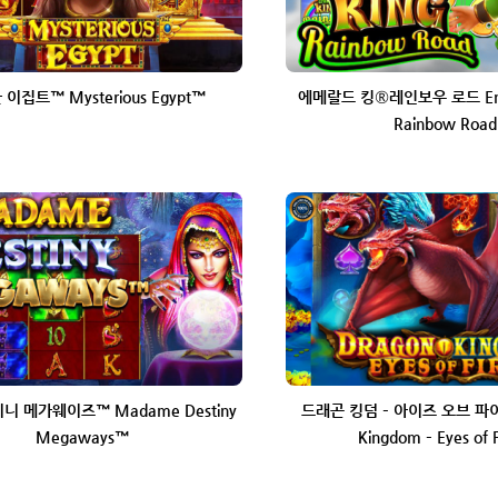
이집트™ Mysterious Egypt™
에메랄드 킹®레인보우 로드 Eme
Rainbow Road
니 메가웨이즈™ Madame Destiny
드래곤 킹덤 – 아이즈 오브 파이
Megaways™
Kingdom – Eyes of 