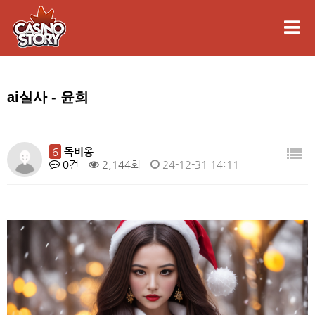
ai실사 - 윤희
6
독비옹
0건
2,144회
24-12-31 14:11