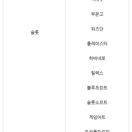
부운고
외즈단
슬롯
플레이스타
하바네로
릴렉스
블루프린트
슬롯소프트
게임아트
트리플트로피