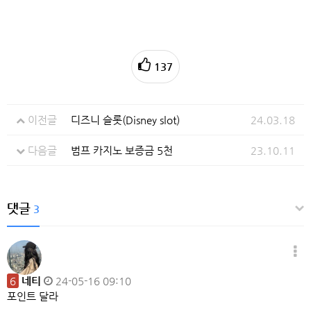
137
이전글
디즈니 슬롯(Disney slot)
24.03.18
다음글
범프 카지노 보증금 5천
23.10.11
댓글
3
6
네티
24-05-16 09:10
포인트 달라