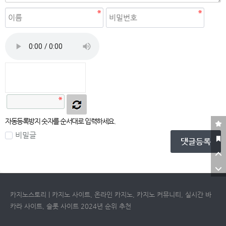
자동등록방지
자동등록방지 숫자를 순서대로 입력하세요.
비밀글
댓글등록
카지노스토리 | 카지노 사이트, 온라인 카지노, 카지노 커뮤니티, 실시간 바
카라 사이트, 슬롯 사이트 2024년 순위 추천