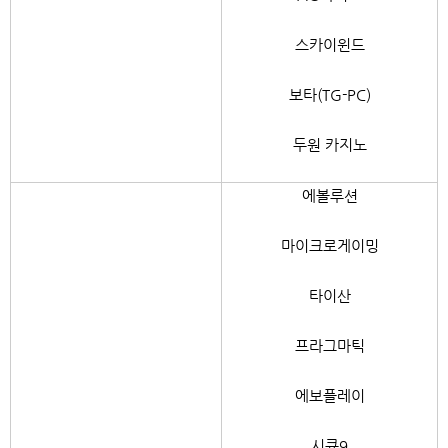
스카이윈드
보타(TG-PC)
두원 카지노
에볼루션
마이크로게이밍
타이산
프라그마틱
에보플레이
시큐9