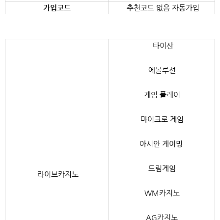
가입코드
추천코드 없음 자동가입
타이산
에볼루션
게임 플레이
마이크로 게임
아시안 게이밍
드림게임
라이브카지노
WM카지노
AG카지노