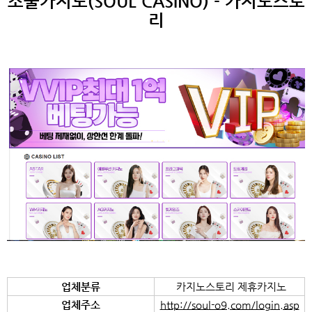
소울카지노(SOUL CASINO) - 카지노스토
리
업체분류
카지노스토리 제휴카지노
업체주소
http://soul-o9.com/login.asp