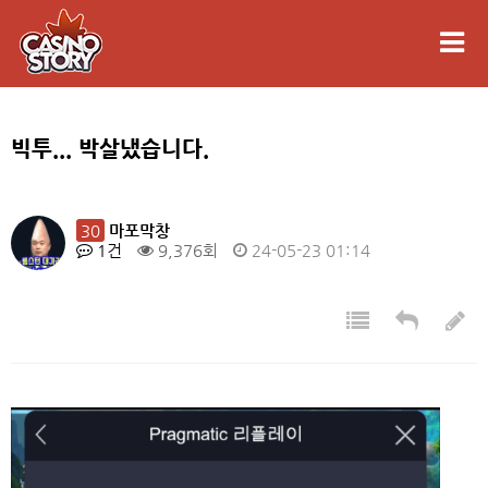
빅투... 박살냈습니다.
30
마포막창
1건
9,376회
24-05-23 01:14