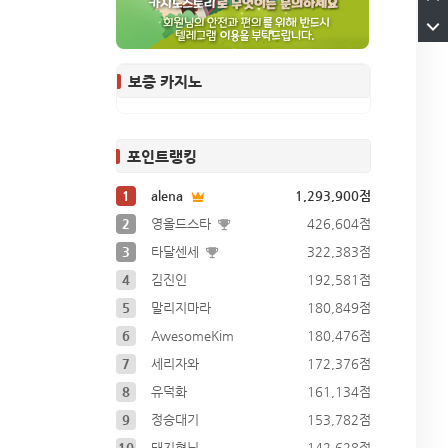
보증 카지노
포인트랭킹
1
alena
1,293,900점
2
영올드스타
426,604점
3
타달센세
322,383점
4
김진인
192,581점
5
말리지마라
180,849점
6
AwesomeKim
180,476점
7
세리자와
172,376점
8
유덕화
161,134점
9
정승대기
153,782점
10
돼지형님
142,628점