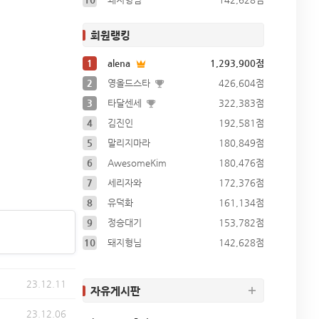
회원랭킹
1
alena
1,293,900점
2
영올드스타
426,604점
3
타달센세
322,383점
4
김진인
192,581점
5
말리지마라
180,849점
6
AwesomeKim
180,476점
7
세리자와
172,376점
8
유덕화
161,134점
9
정승대기
153,782점
10
돼지형님
142,628점
23.12.11
자유게시판
23.12.06