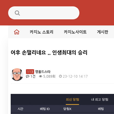
카지노 스토리
카지노사이트
게시판
어후 손떨리네요 .. 인생최대의 승리
113
영올드스타
1건
5,089회
23-12-10 14:17