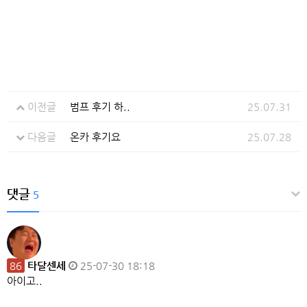
이전글
범프 후기 하..
25.07.31
다음글
온카 후기요
25.07.28
댓글
5
86
타달센세
25-07-30 18:18
아이고..