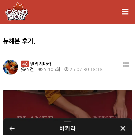
뉴헤븐 후기.
48
말리지마라
5건
5,105회
25-07-30 18:18