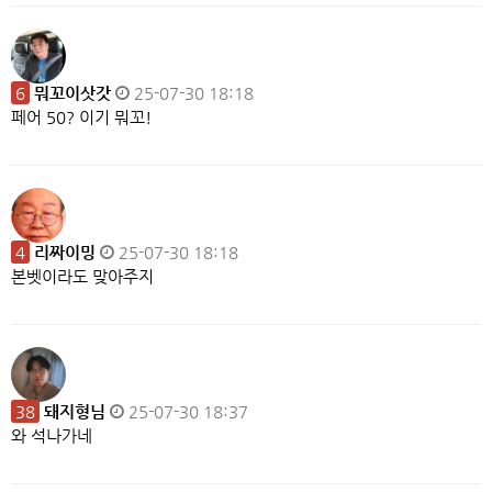
6
뭐꼬이삿갓
25-07-30 18:18
페어 50? 이기 뭐꼬!
4
리짜이밍
25-07-30 18:18
본벳이라도 맞아주지
38
돼지형님
25-07-30 18:37
와 석나가네