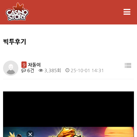
빅투후기
9
차돌이
6건
3,385회
25-10-01 14:31