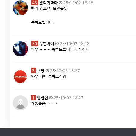
48
말리지마라
25-10-02 18:18
뱅커 갔으면. 울었을듯.
축하드립니다.
30
무한지애
25-10-02 18:18
와우 ㅋㅋㅋ 축하드립니다 대박이네
3
쿠팡
25-10-02 18:27
와우 대박 축하드려영
1
안진섭
25-10-02 18:27
개똥줄승 ㅋㅋㅋ