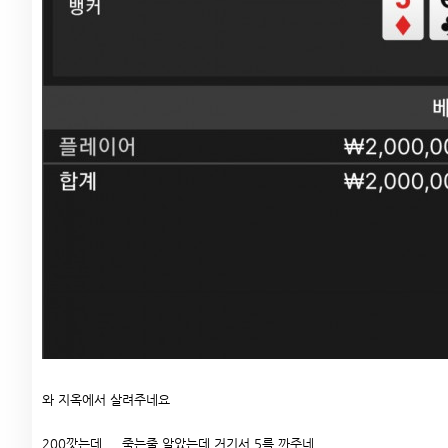
와 지옥에서 살려주네요
200깟는데 ... 죽는줄 알았는데 거기서 5를 까주네