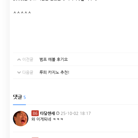
ㅅㅅㅅㅅㅅ
이전글
범프 에볼 후기요
다음글
루피 카지노 추천!
댓글
5
86
타달센세
25-10-02 18:17
와 이게되네 ㅋㅋㅋ