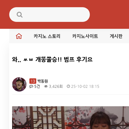
카지노 스토리
카지노사이트
게시판
와.. ㅆㅂ 개똥쭐승!! 범프 후기요
13
박동원
5건
3,426회
25-10-02 18:15