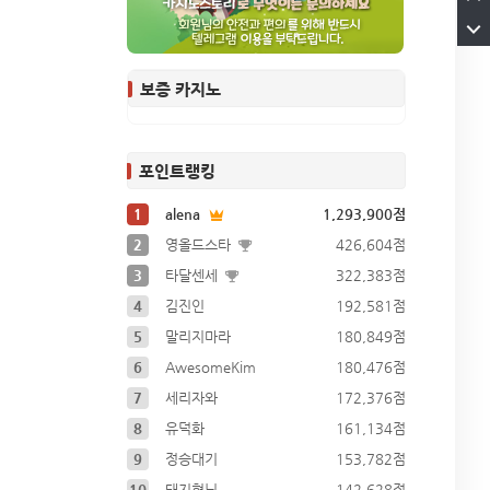
보증 카지노
포인트랭킹
1
alena
1,293,900점
2
영올드스타
426,604점
3
타달센세
322,383점
4
김진인
192,581점
5
말리지마라
180,849점
6
AwesomeKim
180,476점
7
세리자와
172,376점
8
유덕화
161,134점
9
정승대기
153,782점
10
돼지형님
142,628점