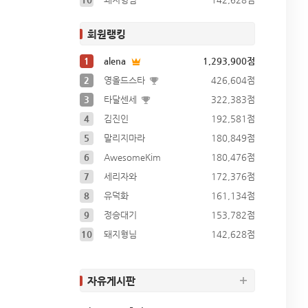
회원랭킹
1
alena
1,293,900점
2
영올드스타
426,604점
3
타달센세
322,383점
4
김진인
192,581점
5
말리지마라
180,849점
6
AwesomeKim
180,476점
7
세리자와
172,376점
8
유덕화
161,134점
9
정승대기
153,782점
10
돼지형님
142,628점
자유게시판