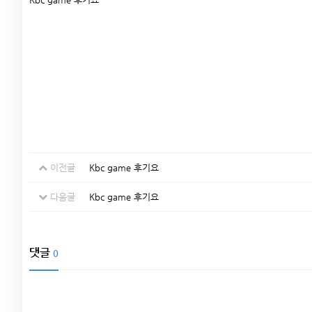
이전글
Kbc game 후기요
다음글
Kbc game 후기요
댓글
0