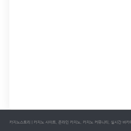
카지노스토리 | 카지노 사이트, 온라인 카지노, 카지노 커뮤니티, 실시간 바카라