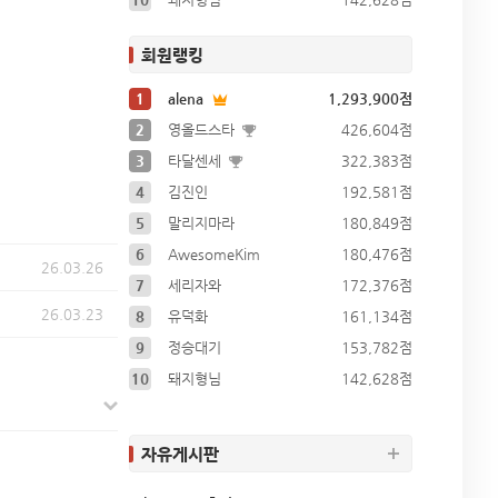
회원랭킹
1
alena
1,293,900점
2
영올드스타
426,604점
3
타달센세
322,383점
4
김진인
192,581점
5
말리지마라
180,849점
6
AwesomeKim
180,476점
26.03.26
7
세리자와
172,376점
26.03.23
8
유덕화
161,134점
9
정승대기
153,782점
10
돼지형님
142,628점
자유게시판