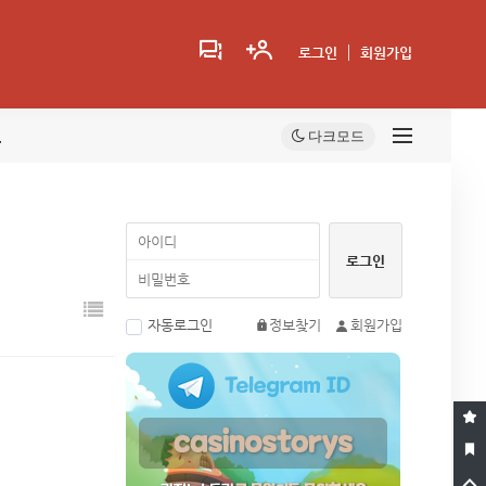
로그인
회원가입
트
자동로그인
정보찾기
회원가입