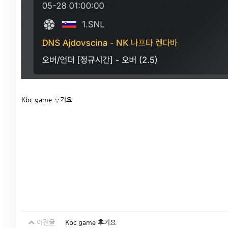
Kbc game 후기요
이전글
Kbc game 후기요