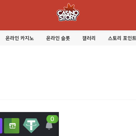
온라인 카지노
온라인 슬롯
갤러리
스토리 포인