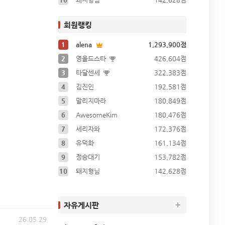
회원랭킹
1
alena
1,293,900점
2
영올드스타
426,604점
3
타달센세
322,383점
4
김진인
192,581점
5
말리지마라
180,849점
6
AwesomeKim
180,476점
7
세리자와
172,376점
8
유덕화
161,134점
9
정승대기
153,782점
10
돼지형님
142,628점
자유게시판
26.05.29